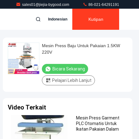
sales01@jiejia-bygood.com
86-021-64291191
Kutipan
Indonesian
Mesin Press Baju Untuk Pakaian 1.5KW
220V
Bicara Sekarang
Pelajari Lebih Lanjut
Video Terkait
Mesin Press Garment
PLC Otomatis Untuk
Ikatan Pakaian Dalam