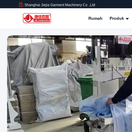
Shanghai Jiejia Garment Machinery Co .,ltd
Rumah
Produk