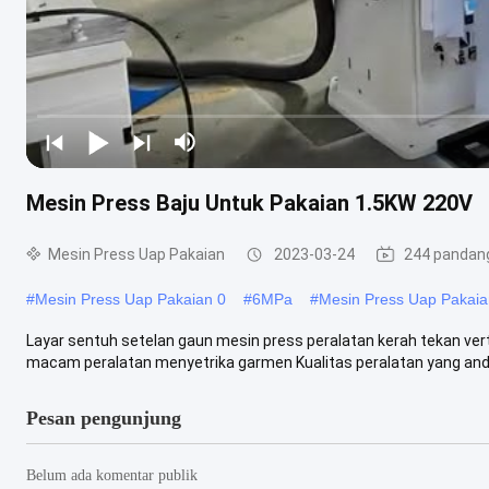
Mesin Press Baju Untuk Pakaian 1.5KW 220V
Mesin Press Uap Pakaian
2023-03-24
244 pandan
#
Mesin Press Uap Pakaian 0
#
6MPa
#
Mesin Press Uap Pakaia
Layar sentuh setelan gaun mesin press peralatan kerah tekan vertik
macam peralatan menyetrika garmen Kualitas peralatan yang andal
Pesan pengunjung
Belum ada komentar publik