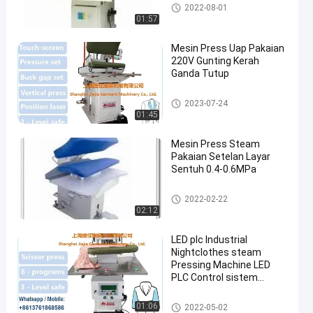
Mesin Press Garmen
2022-08-01
01:57
Mesin Press Uap Pakaian
220V Gunting Kerah
Ganda Tutup
Mesin Press Uap Pakaian
2023-07-24
01:45
Mesin Press Steam
Pakaian Setelan Layar
Sentuh 0.4-0.6MPa
Mesin Press Uap Pakaian
2022-02-22
02:12
LED plc Industrial
Nightclothes steam
Pressing Machine LED
PLC Control sistem
pemanas uap
Mesin Press Uap Pakaian
01:06
2022-05-02