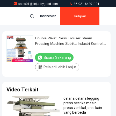
sales01@jiejia-bygood.com
86-021-64291191
Kutipan
Indonesian
Double Waist Press Trouser Steam
Pressing Machine Setrika Industri Kontrol
PLC
Bicara Sekarang
Pelajari Lebih Lanjut
Video Terkait
celana celana legging
press setrika mesin
press vertikal jenis kain
yang berbeda