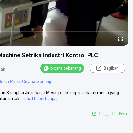
achine Setrika Industri Kontrol PLC
bicara sekarang
Bagikan
gan
esin Press Celana Gunting
an Shanghai Jiejiabaigu Mesin press uap ini adalah mesin yang
an untuk ...
Lihat Lebih Lanjut
Tinggalkan Pesan