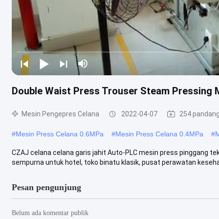
Double Waist Press Trouser Steam Pressing M
Mesin Pengepres Celana
2022-04-07
254 pandan
#
Mesin Press Celana 0.6MPa
#
Mesin Press Celana 0.4MPa
#
M
CZAJ celana celana garis jahit Auto-PLC mesin press pinggang tek
sempurna untuk hotel, toko binatu klasik, pusat perawatan kesehat
Pesan pengunjung
Belum ada komentar publik