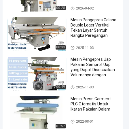
Mesin Pengepres Celana
00:28
2026-04-02
Mesin Pengepres Celana
Double Leger Vertikal
Tekan Layar Sentuh
Rangka Peregangan
Mesin Pengepres Celana
00:33
2025-11-03
Mesin Pengepres Uap
Pakaian Semprot Uap
yang Dapat Disesuaikan
Volumenya dengan
Gesper Aluminium
Mesin Pengepres Celana
00:49
2025-11-03
Mesin Press Garment
PLC Otomatis Untuk
Ikatan Pakaian Dalam
Mesin Press Garmen
2022-08-01
01:57