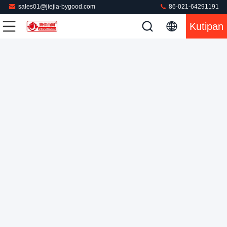
sales01@jiejia-bygood.com
86-021-64291191
Kutipan
Mesin Setrika Pakaian Industri Otomatis Mesin Press Celana
Uap
Mesin Pengepres Celana
2022-08-01
572 pandangan