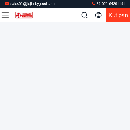
sales01@jiejia-bygood.com
86-021-64291191
Kutipan
Mesin Press Laundry Komersial PLC Otomatis Untuk
Laundry 380V 50hz
Mesin Binatu Komersial
2022-08-31
243 pandangan