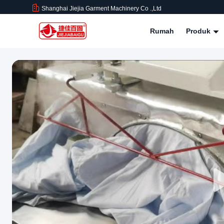
Shanghai Jiejia Garment Machinery Co .,ltd
Rumah
Produk