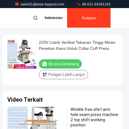
sales01@jiejia-bygood.com
86-021-64291191
Kutipan
Indonesian
220V Listrik Vertikal Tekanan Tinggi Mesin
Penekan Kaos Untuk Collar Cuff Press
Bicara Sekarang
Pelajari Lebih Lanjut
Video Terkait
Wrinkle free shirt arm
hole seam press machine
2 top shift working
position