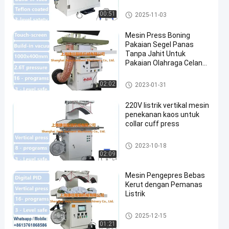
Mesin Penekan Baju
00:51
2025-11-03
Mesin Press Boning
Pakaian Segel Panas
Tanpa Jahit Untuk
Pakaian Olahraga Celana
Yoga
Mesin Penekan Baju
02:02
2023-01-31
220V listrik vertikal mesin
penekanan kaos untuk
collar cuff press
Mesin Penekan Baju
2023-10-18
02:09
Mesin Pengepres Bebas
Kerut dengan Pemanas
Listrik
Mesin Penekan Baju
2025-12-15
01:21