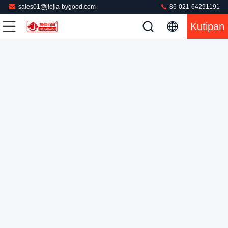
sales01@jiejia-bygood.com
86-021-64291191
Kutipan
Mesin Pencetakan Baju Screen Touch dengan Tekanan yang
Bisa Disesuaikan untuk Full Pants Celana Closets Mesin
Pencetak Uap
Mesin Press Garmen
2024-09-19
65 pandangan