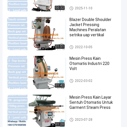
Mesin Press Jaket
00:32
2025-11-10
Blazer Double Shoulder
Jacket Pressing
Machines Peralatan
setrika uap vertikal
Mesin Press Jaket
01:51
2022-10-05
Mesin Press Kain
Otomatis Industri 220
Volt
Mesin Press Jaket
2022-03-02
01:42
Mesin Press Kain Layar
Sentuh Otomatis Untuk
Garment Steam Press
Mesin Press Jaket
2023-07-28
01:20