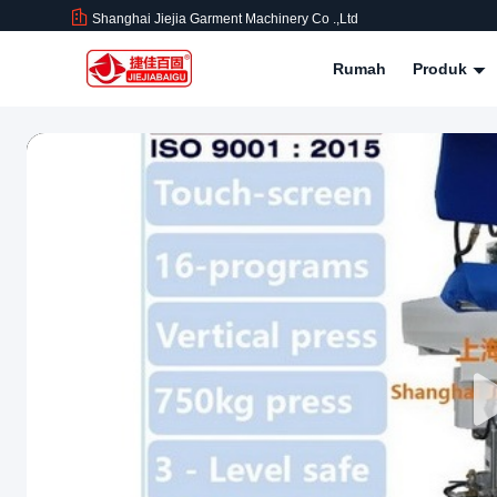
Shanghai Jiejia Garment Machinery Co .,ltd
Rumah
Produk