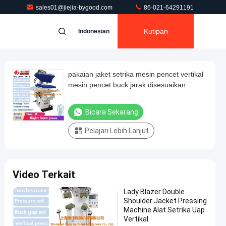
sales01@jiejia-bygood.com
86-021-64291191
Kutipan
Indonesian
pakaian jaket setrika mesin pencet vertikal
mesin pencet buck jarak disesuaikan
Bicara Sekarang
Pelajari Lebih Lanjut
Video Terkait
Lady Blazer Double
Shoulder Jacket Pressing
Machine Alat Setrika Uap
Vertikal