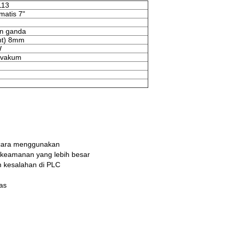
113
matis 7"
an ganda
nt) 8mm
W
a vakum
k cara menggunakan
n keamanan yang lebih besar
n kesalahan di PLC
as