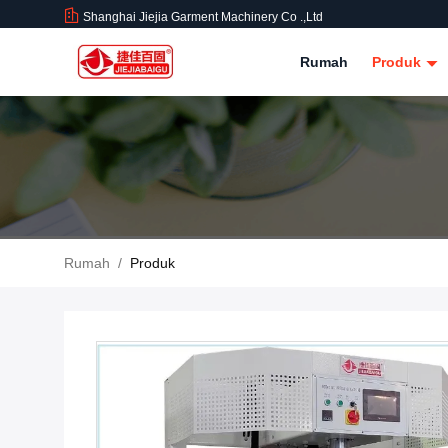
Shanghai Jiejia Garment Machinery Co .,ltd
Rumah
Produk
Rumah
/
Produk