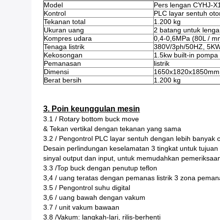
Model
Pers lengan CYHJ-X
Kontrol
PLC layar sentuh oto
Tekanan total
1.200 kg
Ukuran uang
2 batang untuk leng
Kompres udara
0,4-0,6MPa (80L / m
Tenaga listrik
380V/3ph/50HZ, 5K
Kekosongan
1.5kw built-in pomp
Pemanasan
listrik
Dimensi
1650x1820x1850mm
Berat bersih
1.200 kg
3. Poin keunggulan mesin
3.1 / Rotary bottom buck move
& Tekan vertikal dengan tekanan yang sama
3.2 / Pengontrol PLC layar sentuh dengan lebih banya
Desain perlindungan keselamatan 3 tingkat untuk tujua
sinyal output dan input, untuk memudahkan pemeriksaa
3.3 /Top buck dengan penutup teflon
3,4 / uang teratas dengan pemanas listrik 3 zona peman
3.5 / Pengontrol suhu digital
3,6 / uang bawah dengan vakum
3.7 / unit vakum bawaan
3.8 /Vakum: langkah-lari, rilis-berhenti