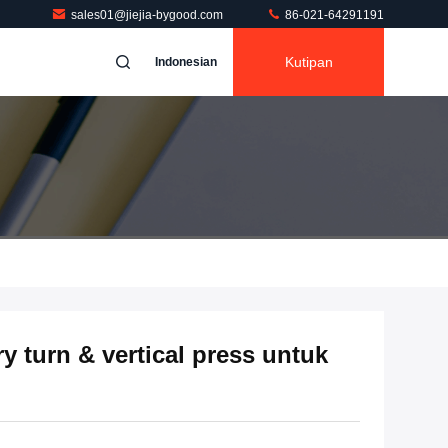
sales01@jiejia-bygood.com
86-021-64291191
Kutipan
Indonesian
y turn & vertical press untuk