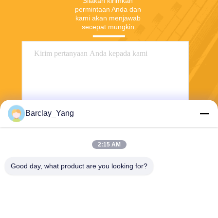
Silakan kirimkan 
permintaan Anda dan 
kami akan menjawab 
secepat mungkin.
Barclay_Yang
Kirim
2:15 AM
Good day, what product are you looking for?
Shanghai Jiejia Garment Machinery Co