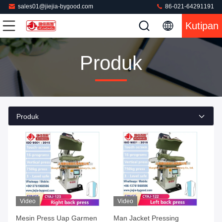
sales01@jiejia-bygood.com
86-021-64291191
Kutipan
Produk
Produk
Video
Video
Mesin Press Uap Garmen
Man Jacket Pressing