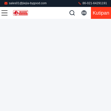
sales01@jiejia-bygood.com
86-021-64291191
Kutipan
Mesin Press Jaket Layar Sentuh Otomatis Sistem Pemanas
Uap PLC
Mesin Press Jaket
2022-04-29
44 pandangan