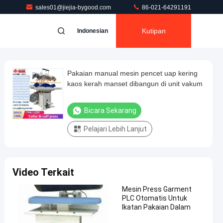
sales01@jiejia-bygood.com
86-021-64291191
Kutipan
Indonesian
Pakaian manual mesin pencet uap kering
kaos kerah manset dibangun di unit vakum
Bicara Sekarang
Pelajari Lebih Lanjut
Video Terkait
Mesin Press Garment
PLC Otomatis Untuk
Ikatan Pakaian Dalam