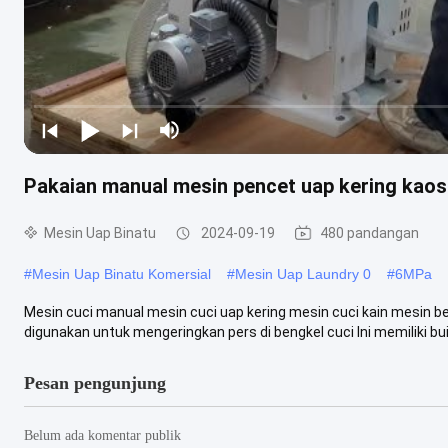
Pakaian manual mesin pencet uap kering kaos
Mesin Uap Binatu
2024-09-19
480 pandangan
#
Mesin Uap Binatu Komersial
#
Mesin Uap Laundry 0
#
6MPa
Mesin cuci manual mesin cuci uap kering mesin cuci kain mesin bes
digunakan untuk mengeringkan pers di bengkel cuci Ini memiliki built
Pesan pengunjung
Belum ada komentar publik