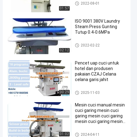
Mesin Press Garmen
2022-08-01
01:57
ISO 9001 380V Laundry
Steam Press Gunting
Tutup 0.4-0.6MPa
Mesin Uap Binatu
2022-02-22
02:12
Pencet uap cuci untuk
hotel dan produsen
pakaian CZAJ Celana
celana garis jahit
Mesin Uap Binatu
00:29
2025-11-03
Mesin cuci manual mesin
cuci garing mesin cuci
garing mesin cuci garing
mesin cuci garing mesin
cuci garing mesin cuci
garing mesin cuci garing
Mesin Uap Binatu
01:02
2024-04-11