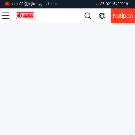
sales01@jiejia-bygood.com
86-021-64291191
Kutipan
Mesin pencetakan jamur peralatan mesin pencetakan jamur
peralatan layar sentuh
Mesin Uap Binatu
2025-11-03
2093 pandangan