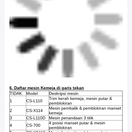
6. Daftar mesin Kemeja di garis tekan
TIDAK.
Model
Deskripsi mesin
Trim kerah kemeja, mesin putar &
1
CS-L110
pemblokiran
Mesin pembalik & pemblokiran manset
2
CS-X114
kemeja
3
CS-L110D
Mesin penandaan 3 titik
4 posisi manset putar & mesin
4
CS-700
pemblokiran