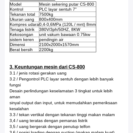
Model
Mesin sekering putar CS-800
Kontrol
PLC layar sentuh 7"
Tekanan total
7500kg
Ukuran uang
800x400mm
Kompres udara
0,4-0,6MPa (120L / mnt) 8mm
Tenaga listrik
380V/3ph/50HZ, 8KW
Kekosongan
unit vakum bawaan 0.75kw
sistem keren
pendingin air
Dimensi
2100x2000x1570mm
Berat bersih
2200kg
3. Keuntungan mesin dari CS-800
3.1 / jenis rotasi gerakan uang
3.2 / Pengontrol PLC layar sentuh dengan lebih banyak
fungsi
Desain perlindungan keselamatan 3 tingkat untuk lebih
aman
sinyal output dan input, untuk memudahkan pemeriksaan
kesalahan
3.3 / tekan vertikal dengan tekanan tinggi makan malam
3,4 / uang teratas dengan pemanas listrik
3,5 / uang bergerak dengan penutup telfon
3.6 / posisi loading dengan suction (makan malam kuat)