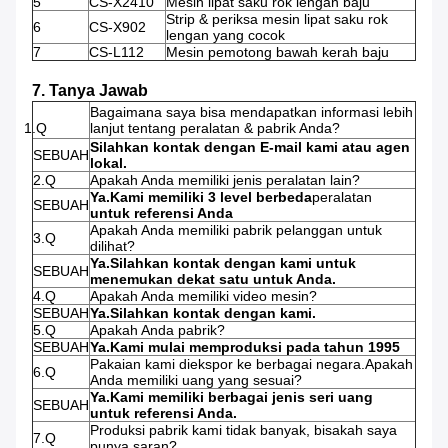
5
CS-X2410
Mesin lipat saku rok lengan baju
Strip & periksa mesin lipat saku rok
6
CS-X902
lengan yang cocok
7
CS-L112
Mesin pemotong bawah kerah baju
7. Tanya Jawab
Bagaimana saya bisa mendapatkan informasi lebih
1.Q
lanjut tentang peralatan & pabrik Anda?
Silahkan kontak dengan E-mail kami atau agen
SEBUAH
lokal.
2.Q
Apakah Anda memiliki jenis peralatan lain?
Ya.Kami memiliki 3 level berbeda
peralatan
SEBUAH
untuk referensi Anda
Apakah Anda memiliki pabrik pelanggan untuk
3.Q
dilihat?
Ya.Silahkan kontak dengan kami untuk
SEBUAH
menemukan dekat satu untuk Anda.
4.Q
Apakah Anda memiliki video mesin?
SEBUAH
Ya.Silahkan kontak dengan kami.
5.Q
Apakah Anda pabrik?
SEBUAH
Ya.Kami mulai memproduksi pada tahun 1995
Pakaian kami diekspor ke berbagai negara.Apakah
6.Q
Anda memiliki uang yang sesuai?
Ya.Kami memiliki berbagai jenis seri uang
SEBUAH
untuk referensi Anda.
Produksi pabrik kami tidak banyak, bisakah saya
7.Q
punya saran?