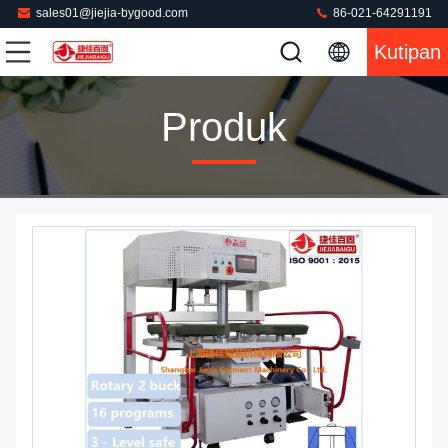
sales01@jiejia-bygood.com
86-021-64291191
Kutipan
Produk