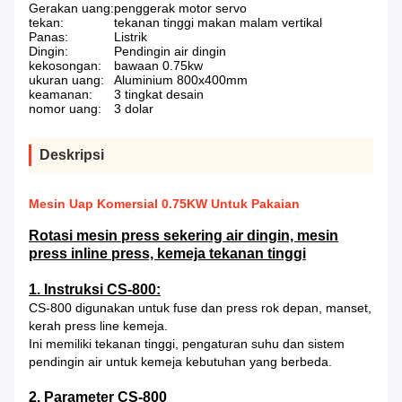
Gerakan uang:
penggerak motor servo
tekan:
tekanan tinggi makan malam vertikal
Panas:
Listrik
Dingin:
Pendingin air dingin
kekosongan:
bawaan 0.75kw
ukuran uang:
Aluminium 800x400mm
keamanan:
3 tingkat desain
nomor uang:
3 dolar
Deskripsi
Mesin Uap Komersial 0.75KW Untuk Pakaian
Rotasi mesin press sekering air dingin, mesin
press inline press, kemeja tekanan tinggi
1. Instruksi CS-800:
CS-800 digunakan untuk fuse dan press rok depan, manset,
kerah press line kemeja.
Ini memiliki tekanan tinggi, pengaturan suhu dan sistem
pendingin air untuk kemeja kebutuhan yang berbeda.
2. Parameter CS-800