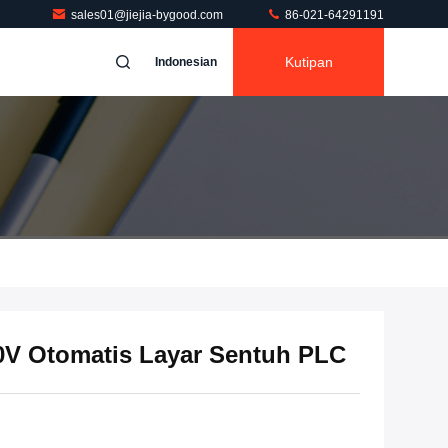
sales01@jiejia-bygood.com
86-021-64291191
Kutipan
Indonesian
V Otomatis Layar Sentuh PLC