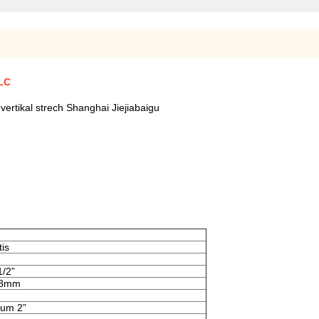
LC
ertikal strech Shanghai Jiejiabaigu
is
1/2”
) 8mm
kum 2”