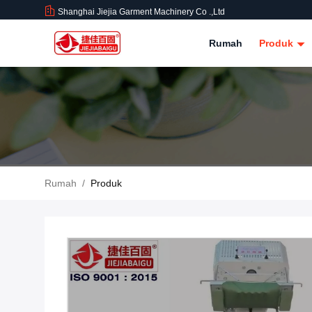
Shanghai Jiejia Garment Machinery Co .,ltd
Rumah
Produk
Rumah
/
Produk