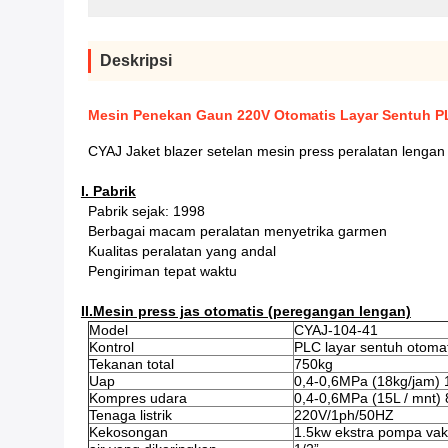
Deskripsi
Mesin Penekan Gaun 220V Otomatis Layar Sentuh P
CYAJ Jaket blazer setelan mesin press peralatan lengan v
I. Pabrik
Pabrik sejak: 1998
Berbagai macam peralatan menyetrika garmen
Kualitas peralatan yang andal
Pengiriman tepat waktu
II.Mesin press jas otomatis (peregangan lengan)
Model
CYAJ-104-41
Kontrol
PLC layar sentuh otomat
Tekanan total
750kg
Uap
0,4-0,6MPa (18kg/jam) 
Kompres udara
0,4-0,6MPa (15L / mnt
Tenaga listrik
220V/1ph/50HZ
Kekosongan
1.5kw ekstra pompa va