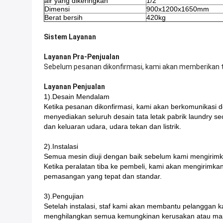
air yang dikeringkan
1/2”
Dimensi
900x1200x1650mm
Berat bersih
420kg
Sistem Layanan
Layanan Pra-Penjualan
Sebelum pesanan dikonfirmasi, kami akan memberikan ta
Layanan Penjualan
1).Desain Mendalam
Ketika pesanan dikonfirmasi, kami akan berkomunikasi 
menyediakan seluruh desain tata letak pabrik laundry s
dan keluaran udara, udara tekan dan listrik.
2).Instalasi
Semua mesin diuji dengan baik sebelum kami mengirimk
Ketika peralatan tiba ke pembeli, kami akan mengirimk
pemasangan yang tepat dan standar.
3).Pengujian
Setelah instalasi, staf kami akan membantu pelanggan k
menghilangkan semua kemungkinan kerusakan atau masa