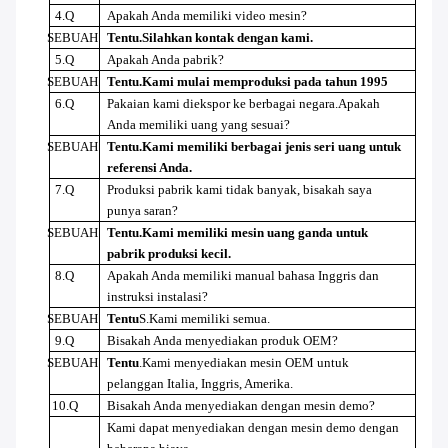
4.Q
Apakah Anda memiliki video mesin?
SEBUAH
Tentu
.Silahkan kontak dengan kami.
5.Q
Apakah Anda pabrik?
SEBUAH
Tentu
.Kami mulai memproduksi pada tahun 1995
6.Q
Pakaian kami diekspor ke berbagai negara.Apakah
Anda memiliki uang yang sesuai?
SEBUAH
Tentu
.Kami memiliki berbagai jenis seri uang untuk
referensi Anda.
7.Q
Produksi pabrik kami tidak banyak, bisakah saya
punya saran?
SEBUAH
Tentu
.Kami memiliki mesin uang ganda untuk
pabrik produksi kecil.
8.Q
Apakah Anda memiliki manual bahasa Inggris dan
instruksi instalasi?
SEBUAH
Tentu
S.Kami memiliki semua.
9.Q
Bisakah Anda menyediakan produk OEM?
SEBUAH
Tentu
.Kami menyediakan mesin OEM untuk
pelanggan Italia, Inggris, Amerika.
10.Q
Bisakah Anda menyediakan dengan mesin demo?
Kami dapat menyediakan dengan mesin demo dengan