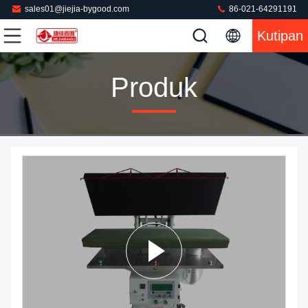
sales01@jiejia-bygood.com
86-021-64291191
Kutipan
Produk