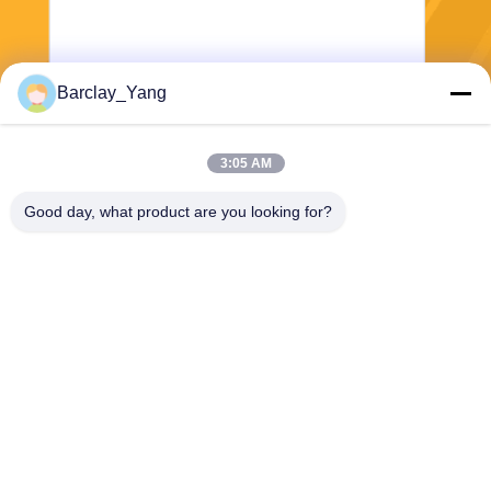
Barclay_Yang
Kirim
3:05 AM
Good day, what product are you looking for?
Shanghai Jiejia Garment Machinery Co
.,ltd
sales01@jiejia-bygood.com
86-021-64291191
Gedung 6#, No. 2759 Shend
u Road Shanghai China