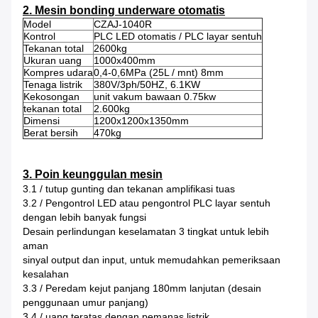
2. Mesin bonding underware otomatis
Model
CZAJ-1040R
Kontrol
PLC LED otomatis / PLC layar sentuh
Tekanan total
2600kg
Ukuran uang
1000x400mm
Kompres udara
0,4-0,6MPa (25L / mnt) 8mm
Tenaga listrik
380V/3ph/50HZ, 6.1KW
Kekosongan
unit vakum bawaan 0.75kw
tekanan total
2.600kg
Dimensi
1200x1200x1350mm
Berat bersih
470kg
3. Poin keunggulan mesin
3.1 / tutup gunting dan tekanan amplifikasi tuas
3.2 / Pengontrol LED atau pengontrol PLC layar sentuh
dengan lebih banyak fungsi
Desain perlindungan keselamatan 3 tingkat untuk lebih
aman
sinyal output dan input, untuk memudahkan pemeriksaan
kesalahan
3.3 / Peredam kejut panjang 180mm lanjutan (desain
penggunaan umur panjang)
3,4 / uang teratas dengan pemanas listrik