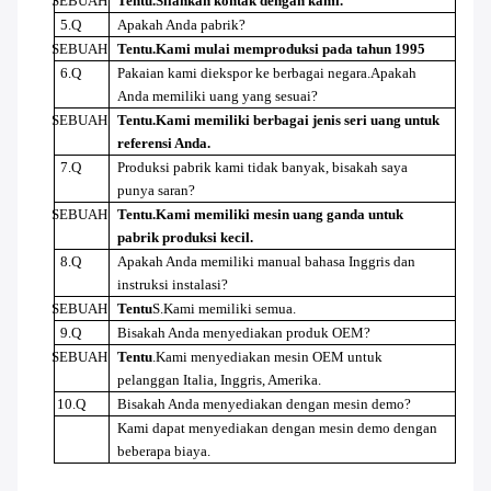
SEBUAH
Tentu
.Silahkan kontak dengan kami.
5.Q
Apakah Anda pabrik?
SEBUAH
Tentu
.Kami mulai memproduksi pada tahun 1995
6.Q
Pakaian kami diekspor ke berbagai negara.Apakah
Anda memiliki uang yang sesuai?
SEBUAH
Tentu
.Kami memiliki berbagai jenis seri uang untuk
referensi Anda.
7.Q
Produksi pabrik kami tidak banyak, bisakah saya
punya saran?
SEBUAH
Tentu
.Kami memiliki mesin uang ganda untuk
pabrik produksi kecil.
8.Q
Apakah Anda memiliki manual bahasa Inggris dan
instruksi instalasi?
SEBUAH
Tentu
S.Kami memiliki semua.
9.Q
Bisakah Anda menyediakan produk OEM?
SEBUAH
Tentu
.Kami menyediakan mesin OEM untuk
pelanggan Italia, Inggris, Amerika.
10.Q
Bisakah Anda menyediakan dengan mesin demo?
Kami dapat menyediakan dengan mesin demo dengan
beberapa biaya.