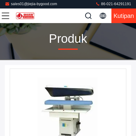
sales01@jiejia-bygood.com
86-021-64291191
Kutipan
Produk