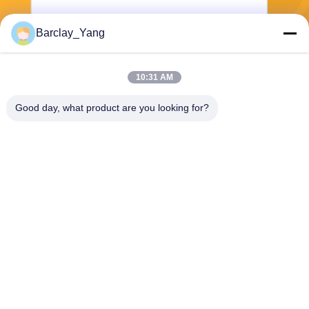
Barclay_Yang
Kirim
10:31 AM
Good day, what product are you looking for?
Shanghai Jiejia Garment Machinery Co
.,ltd
sales01@jiejia-bygood.com
86-021-64291191
Gedung 6#, No. 2759 Shend
u Road Shanghai China