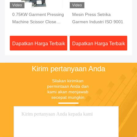
Video
Video
Vi
0.75KW Garment Pressing
Mesin Press Setrika
0.
n
Machine Scissor Close
Garmen Industri ISO 9001
Pr
n
Otomatis LED PLC
Cl
aik
Dapatkan Harga Terbaik
Dapatkan Harga Terbaik
Da
Kirim pertanyaan Anda
Silakan kirimkan 
permintaan Anda dan 
kami akan menjawab 
secepat mungkin.