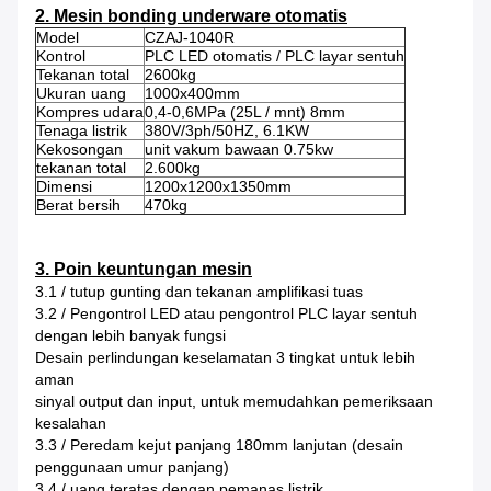
2. Mesin bonding underware otomatis
Model
CZAJ-1040R
Kontrol
PLC LED otomatis / PLC layar sentuh
Tekanan total
2600kg
Ukuran uang
1000x400mm
Kompres udara
0,4-0,6MPa (25L / mnt) 8mm
Tenaga listrik
380V/3ph/50HZ, 6.1KW
Kekosongan
unit vakum bawaan 0.75kw
tekanan total
2.600kg
Dimensi
1200x1200x1350mm
Berat bersih
470kg
3. Poin keuntungan mesin
3.1 / tutup gunting dan tekanan amplifikasi tuas
3.2 / Pengontrol LED atau pengontrol PLC layar sentuh
dengan lebih banyak fungsi
Desain perlindungan keselamatan 3 tingkat untuk lebih
aman
sinyal output dan input, untuk memudahkan pemeriksaan
kesalahan
3.3 / Peredam kejut panjang 180mm lanjutan (desain
penggunaan umur panjang)
3,4 / uang teratas dengan pemanas listrik