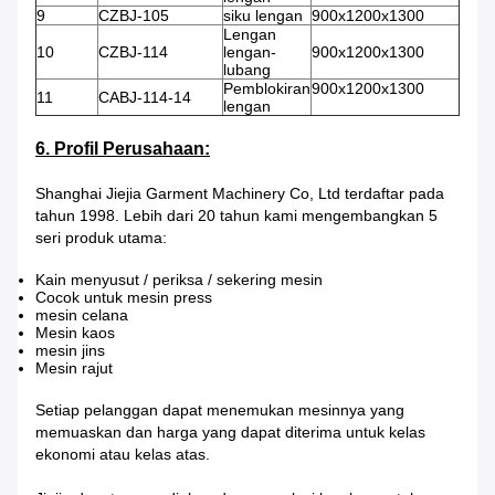
9
CZBJ-105
siku lengan
900x1200x1300
Lengan
10
CZBJ-114
lengan-
900x1200x1300
lubang
Pemblokiran
900x1200x1300
11
CABJ-114-14
lengan
6. Profil Perusahaan:
Shanghai Jiejia Garment Machinery Co, Ltd terdaftar pada
tahun 1998. Lebih dari 20 tahun kami mengembangkan 5
seri produk utama:
Kain menyusut / periksa / sekering mesin
Cocok untuk mesin press
mesin celana
Mesin kaos
mesin jins
Mesin rajut
Setiap pelanggan dapat menemukan mesinnya yang
memuaskan dan harga yang dapat diterima untuk kelas
ekonomi atau kelas atas.