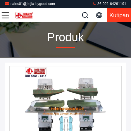
sales01@jiejia-bygood.com
86-021-64291191
Kutipan
Produk