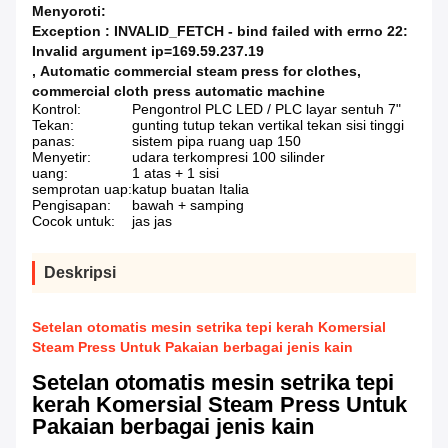
Menyoroti:
Exception : INVALID_FETCH - bind failed with errno 22:
Invalid argument ip=169.59.237.19
,
Automatic commercial steam press for clothes
,
commercial cloth press automatic machine
Kontrol:
Pengontrol PLC LED / PLC layar sentuh 7"
Tekan:
gunting tutup tekan vertikal tekan sisi tinggi
panas:
sistem pipa ruang uap 150
Menyetir:
udara terkompresi 100 silinder
uang:
1 atas + 1 sisi
semprotan uap:
katup buatan Italia
Pengisapan:
bawah + samping
Cocok untuk:
jas jas
Deskripsi
Setelan otomatis mesin setrika tepi kerah Komersial
Steam Press Untuk Pakaian berbagai jenis kain
Setelan otomatis mesin setrika tepi
kerah Komersial Steam Press Untuk
Pakaian berbagai jenis kain