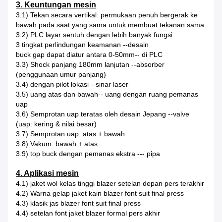
3. Keuntungan mesin
3.1) Tekan secara vertikal: permukaan penuh bergerak ke
bawah pada saat yang sama untuk membuat tekanan sama
3.2) PLC layar sentuh dengan lebih banyak fungsi
3 tingkat perlindungan keamanan --desain
buck gap dapat diatur antara 0-50mm-- di PLC
3.3) Shock panjang 180mm lanjutan --absorber
(penggunaan umur panjang)
3.4) dengan pilot lokasi --sinar laser
3.5) uang atas dan bawah-- uang dengan ruang pemanas
uap
3.6) Semprotan uap teratas oleh desain Jepang --valve
(uap: kering & nilai besar)
3.7) Semprotan uap: atas + bawah
3.8) Vakum: bawah + atas
3.9) top buck dengan pemanas ekstra --- pipa
4. Aplikasi mesin
4.1) jaket wol kelas tinggi blazer setelan depan pers terakhir
4.2) Warna gelap jaket kain blazer font suit final press
4.3) klasik jas blazer font suit final press
4.4) setelan font jaket blazer formal pers akhir