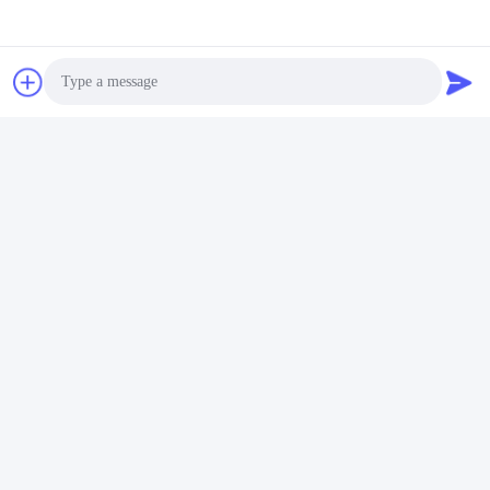
Tags:
0.6MPa Commercial Laundry Press
ISO9001 Commercial Laundry Press
mesin press komersial ISO9001
Photo
Video Call
Audio Call
Produk serupa