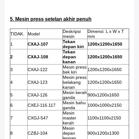
5. Mesin press setelan akhir penuh
Deskripsi
Dimensi: L x W x T
TIDAK.
Model
mesin
mm
Tekan
1
CXAJ-107
1200x1200x1650
depan kiri
Tekan
2
CXAJ-108
depan
1200x1200x1650
kanan
Mesin press
3
CXAJ-122
1200x1200x1650
bek kiri
Mesin press
4
CXAJ-123
belakang
1200x1200x1650
kanan
Mesin kerah
5
CXAJ-126
900x1200x1650
ganda
Mesin bahu
6
CXEJ-116.117
1000x1000x2150
ganda
Mesin
7
CXGJ-547
master
1100x1100x2150
kerah
Mesin
8
CZBJ-104
depan
900x1200x1300
lengan