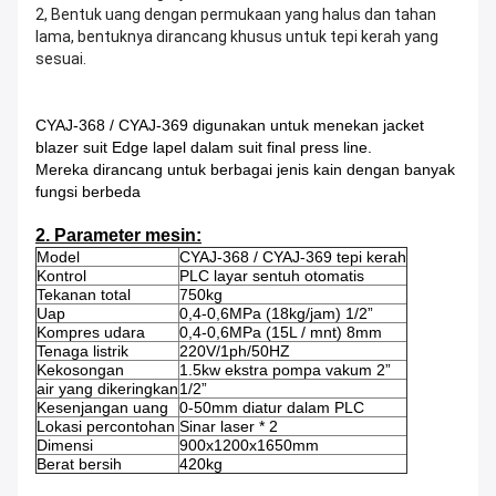
2, Bentuk uang dengan permukaan yang halus dan tahan
lama, bentuknya dirancang khusus untuk tepi kerah yang
sesuai.
CYAJ-368 / CYAJ-369 digunakan untuk menekan jacket
blazer suit Edge lapel dalam suit final press line.
Mereka dirancang untuk berbagai jenis kain dengan banyak
fungsi berbeda
2. Parameter mesin:
Model
CYAJ-368 / CYAJ-369 tepi kerah
Kontrol
PLC layar sentuh otomatis
Tekanan total
750kg
Uap
0,4-0,6MPa (18kg/jam) 1/2”
Kompres udara
0,4-0,6MPa (15L / mnt) 8mm
Tenaga listrik
220V/1ph/50HZ
Kekosongan
1.5kw ekstra pompa vakum 2”
air yang dikeringkan
1/2”
Kesenjangan uang
0-50mm diatur dalam PLC
Lokasi percontohan
Sinar laser * 2
Dimensi
900x1200x1650mm
Berat bersih
420kg