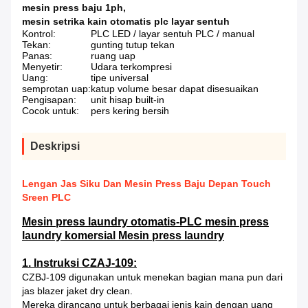
mesin press baju 1ph
,
mesin setrika kain otomatis plc layar sentuh
Kontrol:
PLC LED / layar sentuh PLC / manual
Tekan:
gunting tutup tekan
Panas:
ruang uap
Menyetir:
Udara terkompresi
Uang:
tipe universal
semprotan uap:
katup volume besar dapat disesuaikan
Pengisapan:
unit hisap built-in
Cocok untuk:
pers kering bersih
Deskripsi
Lengan Jas Siku Dan Mesin Press Baju Depan Touch
Sreen PLC
Mesin press laundry otomatis-PLC mesin press
laundry komersial Mesin press laundry
1. Instruksi CZAJ-109:
CZBJ-109 digunakan untuk menekan bagian mana pun dari
jas blazer jaket dry clean.
Mereka dirancang untuk berbagai jenis kain dengan uang