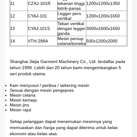
11
CZAJ-101R
tekanan tinggi
1200x1200x1350
listrik-panas
Legger pers
12
CYAJ-101
1200x1200x1650
vertikal
Tekan vertikal
13
CYAJ-101S
dengan legger
3000x1600x1650
ganda
Mesin peniup
14
VTH-288A
500x1200x2000
celana/boneka
Shanghai Jiejia Garment Machinery Co., Ltd. terdaftar pada
tahun 1998. Lebih dari 20 tahun kami mengembangkan 5
seri produk utama:
Kain menyusut / periksa / sekering mesin
Sesuai dengan mesin pengepres
Mesin celana
Mesin kemeja
Mesin jins
Mesin rajut
Setiap pelanggan dapat menemukan mesinnya yang
memuaskan dan harga yang dapat diterima untuk kelas
ekonomi atau kelas atas.