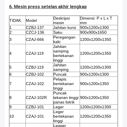
6. Mesin press setelan akhir lengkap
Deskripsi
Dimensi: P x L x T
TIDAK.
Model
mesin
mm
1
CZBJ-137
Jahitan kursi
900x1200x1300
2
CZCJ-136
Saku
900x900x1650
Peregangan
3
CZAJ-666
1200x1200x1350
kaki
Jahitan
samping
4
CZAJ-119
1200x1200x1350
bertekanan
tinggi
Jahitan
5
CZBJ-119
1200x1200x1300
samping
6
CZBJ-102
Puncak
900x1200x1300
Pelapis
7
CZAJ-102
bertekanan
900x1200x1350
tinggi
Puncak
8
CZAJ-102R
tekanan tinggi
900x1200x1350
panas listrik
9
CZBJ-101
Leger
1200x1200x1300
Leger
10
CZAJ-101
bertekanan
1200x1200x1350
tinggi
Legger