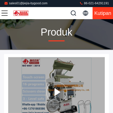
sales01@jiejia-bygood.com
86-021-64291191
Kutipan
Produk