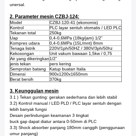
unersal.
2. Parameter mesin CZBJ-124:
Model
CZBJ-120-41 (ekonomis)
Kontrol
PLC layar sentuh otomatis / LED PLC
Tekanan total
250kg
Uap
0,4-0,6MPa (18kg/jam) 1/2”
Kompres udara
0,4-0,6MPa (15L/mnt) 8mm
Tenaga listrik
220V/1ph/50HZ / 380V/3ph/50hz
Kekosongan
Unit vakum bawaan 1,5kw / 0,75
Air yang dikeringkan
1/2”
jenis tekan
pers kering
Semprotan batang
Katup buatan Italia
Dimensi
900x1200x1650mm
Berat bersih
370kg
3. Keunggulan mesin
3.1 ) Tekan gunting: gerakan sederhana dan lebih stabil
3.2) Kontrol manual / LED PLD / PLC layar sentuh dengan
lebih banyak fungsi
Desain perlindungan keamanan 3 tingkat
buck gap dapat diatur antara 0-50mm di PLC
3.3) Shock absorber panjang 180mm canggih (penggunaan
umur panjang)