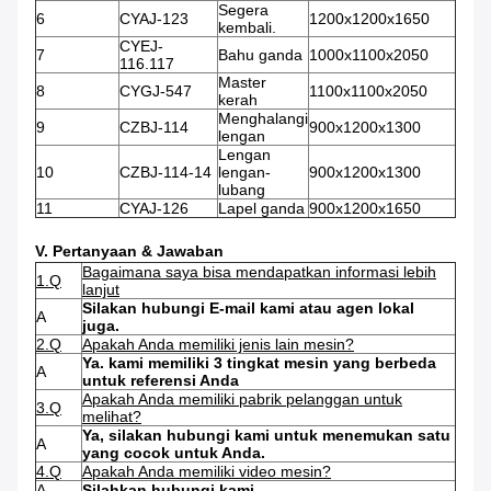
Segera
6
CYAJ-123
1200x1200x1650
kembali.
CYEJ-
7
Bahu ganda
1000x1100x2050
116.117
Master
8
CYGJ-547
1100x1100x2050
kerah
Menghalangi
9
CZBJ-114
900x1200x1300
lengan
Lengan
10
CZBJ-114-14
lengan-
900x1200x1300
lubang
11
CYAJ-126
Lapel ganda
900x1200x1650
V. Pertanyaan & Jawaban
Bagaimana saya bisa mendapatkan informasi lebih
1.Q
lanjut
Silakan hubungi E-mail kami atau agen lokal
A
juga.
2.Q
Apakah Anda memiliki jenis lain mesin?
Ya. kami memiliki 3 tingkat mesin yang berbeda
A
untuk referensi Anda
Apakah Anda memiliki pabrik pelanggan untuk
3.Q
melihat?
Ya, silakan hubungi kami untuk menemukan satu
A
yang cocok untuk Anda.
4.Q
Apakah Anda memiliki video mesin?
A
Silahkan hubungi kami.