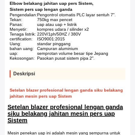
Elbow belakang jahitan uap pers Sistem
,
Sistem pers uap lengan ganda
Pengendalian:
Pengontrol otomatis PLC layar sentuh 7".
Tekan:
750kg max pencet
Panas:
uap atau uap + listrik
Menyetir:
kompres udara / silinder x2
Tenaga listrik:
220V/1ph/50HZ / 380V
certification:
ISO9001:2015
Uang:
standar pinggang
bahan uang:
Campuran aluminium
uap:
semprotan volume besar tipe Jepang
Kekosongan:
Pasokan pusat sistem pipa 2".
Deskripsi
Setelan blazer profesional lengan ganda siku belakang
jahitan mesin pers uap Sistem
Setelan blazer profesional lengan ganda
siku belakang jahitan mesin pers uap
Sistem
Mesin penekan uap ini adalah mesin yang sempurna untuk