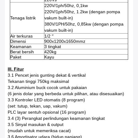
220V/1ph/50hz, 0,1kw
220V/1ph/50hz, 1.2kw (dengan pompa
Tenaga listrik
vakum built-in)
380V/1PH/50hz, 0,85kw (dengan pompa
vakum built-in)
Air terkuras
1/2 ′′
Dimensi
900x1200x1650mmz
Keamanan
3 tingkat
Berat bersih
420kg
Paket
Kayu
III. Fitur
3.1 Pencet jenis gunting dekat & vertikal
Tekanan tinggi 750kg maksimal
3.2 Aluminium buck cocok untuk pakaian
(6 jenis dolar yang berbeda untuk pilihan, atau disesuaikan)
3.3 Kontroler LED otomatis (8 program)
(set: tutup, tekan, uap, vakum)
PLC layar sentuh opsional (16 program)
3.4 (3) Perangkat perlindungan keamanan tingkat
3.5 Sinyal masukan & output
(mudah untuk memeriksa cacat)
3,6 Amortisator udara (hidup panjang)