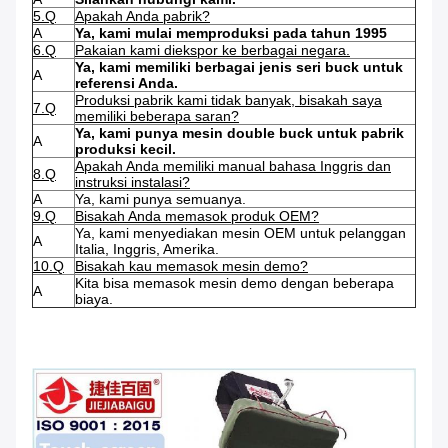
5.Q
Apakah Anda pabrik?
A
Ya, kami mulai memproduksi pada tahun 1995
6.Q
Pakaian kami diekspor ke berbagai negara.
Ya, kami memiliki berbagai jenis seri buck untuk
A
referensi Anda.
Produksi pabrik kami tidak banyak, bisakah saya
7.Q
memiliki beberapa saran?
Ya, kami punya mesin double buck untuk pabrik
A
produksi kecil.
Apakah Anda memiliki manual bahasa Inggris dan
8.Q
instruksi instalasi?
A
Ya, kami punya semuanya.
9.Q
Bisakah Anda memasok produk OEM?
Ya, kami menyediakan mesin OEM untuk pelanggan
A
Italia, Inggris, Amerika.
10.Q
Bisakah kau memasok mesin demo?
Kita bisa memasok mesin demo dengan beberapa
A
biaya.