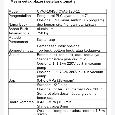
II. Mesin cetak blazer / setelan otomatis
Model
CYAJ-104S / CYAJ-120-11
Pengendalian
Pengontrol PLC layar sentuh 7"
Opsional: PLC layar sentuh (16 program)
Nama Buck
dua lengan siku / lengan luar jahitan
Bahan Buck
aluminium
Tekanan total
750 kg
Metode
Kamar uap
Pemanasan
Pemanasan listrik opsional
Semprotan uap
Top buck, bottom buck, atau keduanya
Vakum
Bottom buck, top buck, atau keduanya
Standar: Sistem pipa vakum 2
Opsional 1: 1.1kw 220V built-in vacuum
pump
Opsional 2: 0,75kw 380V built-in vacuum
pump
Uap
0.4-0.6MPa (15kg/jam)
Standar: 1/2 ′′ pipa
Opsional: boiler uap internal 12kw 380V
Semprot oleh desain Jepang volume
besar uap
Udara kompres
0.4-0.6MPa (15L/min)
Standar: pipa 8mm
Opsional: kompresor udara internal 1,5kw
220Vs