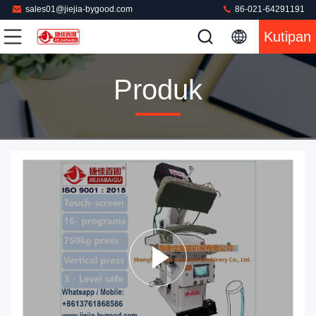
sales01@jiejia-bygood.com
86-021-64291191
Kutipan
Produk