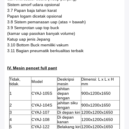
Sistem amorf udara opsional
3.7 Papan baja tahan karat
Papan logam dicetak opsional
3.8 Sistem pemanasan uap (atas + bawah)
3.9 Semprotan uap top buck
(kamar uap pasokan banyak volume)
Katup uap jenis Jepang
3.10 Bottom Buck memiliki vakum
3.11 Bagian pneumatik berkualitas terbaik
IV. Mesin pencet full pant
Tidak,
Deskripsi
Dimensi: L x L x H
Model
tidak.
mesin
mm
jahitan
1
CYAJ-105S
depan
900x1200x1650
lengan
jahitan siku
2
CYAJ-104S
900x1200x1650
lengan
3
CYAJ-107
Di depan kiri
1200x1200x1650
Di depan
4
CYAJ-108
1200x1200x1650
kanan
5
CYAJ-122
Belakang kiri
1200x1200x1650