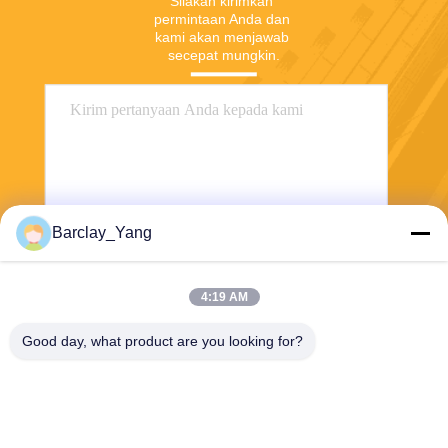
Silakan kirimkan 
permintaan Anda dan 
kami akan menjawab 
secepat mungkin.
Barclay_Yang
Kirim
4:19 AM
Good day, what product are you looking for?
Shanghai Jiejia Garment Machinery Co