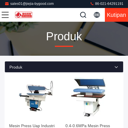
sales01@jiejia-bygood.com
86-021-64291191
Kutipan
Produk
Produk
Mesin Press Uap Industri
0.4-0.6MPa Mesin Press