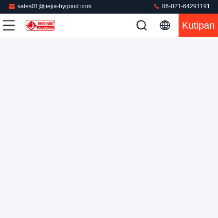
sales01@jiejia-bygood.com
86-021-64291191
Kutipan
Mesin Penekan Pakaian 380V Otomatis Layar Sentuh PLC
Mesin Uap Binatu
2022-02-22
515 pandangan