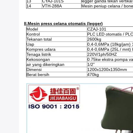
13
CYAJ-101S
legger ganda tekan vertikal
14
VTH-288A
Mesin peniup celana / bon
II.Mesin press celana otomatis (legger)
Model
CZAJ-101
Kontrol
PLC LED otomatis / PLC
Tekanan total
2600kg
Uap
0,4-0,6MPa (18kg/jam) 
Kompres udara
0,4-0,6MPa (25L / mnt
Tenaga listrik
220V/1ph/50HZ
Kekosongan
0.75kw ekstra pompa v
air yang dikeringkan
1/2”
Dimensi
1200x1200x1350mm
Berat bersih
470kg