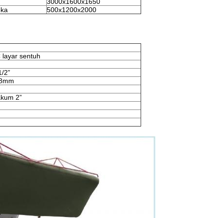
3000x1600x1650
eka
500x1200x2000
 layar sentuh
1/2”
) 8mm
akum 2”