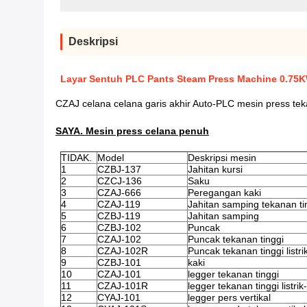
Deskripsi
Layar Sentuh PLC Pants Steam Press Machine 0.75
CZAJ celana celana garis akhir Auto-PLC mesin press teka
SAYA.
Mesin press celana penuh
TIDAK.
Model
Deskripsi mesin
1
CZBJ-137
Jahitan kursi
2
CZCJ-136
Saku
3
CZAJ-666
Peregangan kaki
4
CZAJ-119
Jahitan samping tekanan ti
5
CZBJ-119
Jahitan samping
6
CZBJ-102
Puncak
7
CZAJ-102
Puncak tekanan tinggi
8
CZAJ-102R
Puncak tekanan tinggi listr
9
CZBJ-101
kaki
10
CZAJ-101
legger tekanan tinggi
11
CZAJ-101R
legger tekanan tinggi listri
12
CYAJ-101
legger pers vertikal