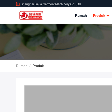
Shanghai Jiejia Garment Machinery Co .,ltd
Rumah
Produk
Rumah
/
Produk