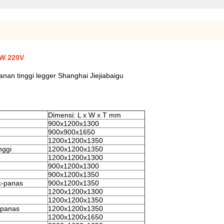
KW 220V
nan tinggi legger Shanghai Jiejiabaigu
Dimensi: L x W x T mm
900x1200x1300
900x900x1650
1200x1200x1350
nggi
1200x1200x1350
1200x1200x1300
900x1200x1300
900x1200x1350
ik-panas
900x1200x1350
1200x1200x1300
1200x1200x1350
k-panas
1200x1200x1350
1200x1200x1650