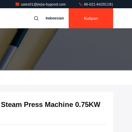
sales01@jiejia-bygood.com
86-021-64291191
Kutipan
Indonesian
 Steam Press Machine 0.75KW