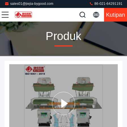
sales01@jiejia-bygood.com
86-021-64291191
Kutipan
Produk