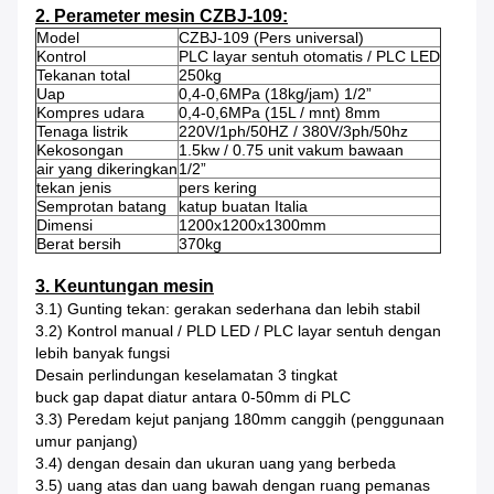
2. Perameter mesin CZBJ-109:
Model
CZBJ-109 (Pers universal)
Kontrol
PLC layar sentuh otomatis / PLC LED
Tekanan total
250kg
Uap
0,4-0,6MPa (18kg/jam) 1/2”
Kompres udara
0,4-0,6MPa (15L / mnt) 8mm
Tenaga listrik
220V/1ph/50HZ / 380V/3ph/50hz
Kekosongan
1.5kw / 0.75 unit vakum bawaan
air yang dikeringkan
1/2”
tekan jenis
pers kering
Semprotan batang
katup buatan Italia
Dimensi
1200x1200x1300mm
Berat bersih
370kg
3. Keuntungan mesin
3.1) Gunting tekan: gerakan sederhana dan lebih stabil
3.2) Kontrol manual / PLD LED / PLC layar sentuh dengan
lebih banyak fungsi
Desain perlindungan keselamatan 3 tingkat
buck gap dapat diatur antara 0-50mm di PLC
3.3) Peredam kejut panjang 180mm canggih (penggunaan
umur panjang)
3.4) dengan desain dan ukuran uang yang berbeda
3.5) uang atas dan uang bawah dengan ruang pemanas