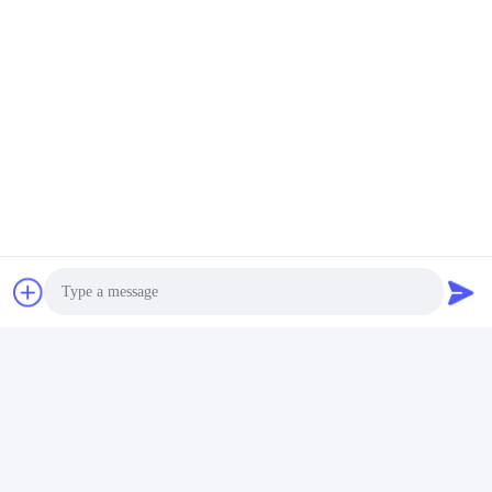
Tags:
0.6MPa Commercial Laundry Press
ISO9001 Commercial Laundry Press
mesin press komersial ISO9001
Produk serupa
Photo
Video Call