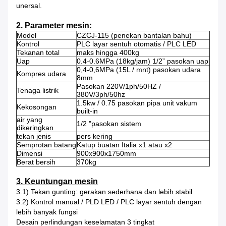
unersal.
2. Parameter mesin:
Model
CZCJ-115 (penekan bantalan bahu)
Kontrol
PLC layar sentuh otomatis / PLC LED
Tekanan total
maks hingga 400kg
Uap
0.4-0.6MPa (18kg/jam) 1/2” pasokan uap
0,4-0,6MPa (15L / mnt) pasokan udara
Kompres udara
8mm
Pasokan 220V/1ph/50HZ /
Tenaga listrik
380V/3ph/50hz
1.5kw / 0.75 pasokan pipa unit vakum
Kekosongan
built-in
air yang
1/2 "pasokan sistem
dikeringkan
tekan jenis
pers kering
Semprotan batang
Katup buatan Italia x1 atau x2
Dimensi
900x900x1750mm
Berat bersih
370kg
3. Keuntungan mesin
3.1) Tekan gunting: gerakan sederhana dan lebih stabil
3.2) Kontrol manual / PLD LED / PLC layar sentuh dengan
lebih banyak fungsi
Desain perlindungan keselamatan 3 tingkat