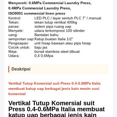
Menyoroti:
0.6MPa Commercial Laundry Press
,
0.4MPa Commercial Laundry Press
,
ISO9001 commercial linen press
Kontrol:
LED PLC / layar sentuh PLC 7" / manual
Tekan:
tekan tutup vertikal 400kg
panas:
sistem pipa ruang uap
Menyetir:
udara terkompresi 100 silinder
uang:
Bantalan bahu
semprotan uap:
Katup buatan Italia 1/2"
Pengisapan:
unit hisap bawaan atau pipa hisap
Cocok untuk:
baju jas
Meja:
borad stainless steel dibuat
Udara:
0,4 0,6Mpa
Deskripsi
Vertikal Tutup Komersial suit Press 0.4-0.6MPa Italia
membuat katup uap berbagai jenis kain mesin cuci
komersial
Vertikal Tutup Komersial suit
Press 0.4-0.6MPa Italia membuat
katup uap berbagai jenis kain