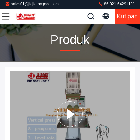
sales01@jiejia-bygood.com
86-021-64291191
Kutipan
Produk