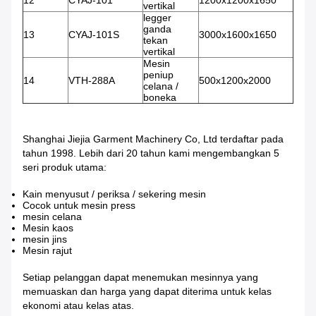
12
CYAJ-101
1200x1200x1650
vertikal
legger
ganda
13
CYAJ-101S
3000x1600x1650
tekan
vertikal
Mesin
peniup
14
VTH-288A
500x1200x2000
celana /
boneka
Shanghai Jiejia Garment Machinery Co, Ltd terdaftar pada
tahun 1998. Lebih dari 20 tahun kami mengembangkan 5
seri produk utama:
Kain menyusut / periksa / sekering mesin
Cocok untuk mesin press
mesin celana
Mesin kaos
mesin jins
Mesin rajut
Setiap pelanggan dapat menemukan mesinnya yang
memuaskan dan harga yang dapat diterima untuk kelas
ekonomi atau kelas atas.