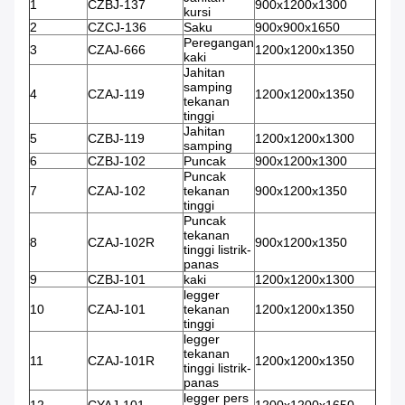
1
CZBJ-137
900x1200x1300
kursi
2
CZCJ-136
Saku
900x900x1650
Peregangan
3
CZAJ-666
1200x1200x1350
kaki
Jahitan
samping
4
CZAJ-119
1200x1200x1350
tekanan
tinggi
Jahitan
5
CZBJ-119
1200x1200x1300
samping
6
CZBJ-102
Puncak
900x1200x1300
Puncak
7
CZAJ-102
tekanan
900x1200x1350
tinggi
Puncak
tekanan
8
CZAJ-102R
900x1200x1350
tinggi listrik-
panas
9
CZBJ-101
kaki
1200x1200x1300
legger
10
CZAJ-101
tekanan
1200x1200x1350
tinggi
legger
tekanan
11
CZAJ-101R
1200x1200x1350
tinggi listrik-
panas
legger pers