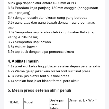
buck gap dapat diatur antara 0-50mm di PLC
3.3) Peredam kejut panjang 180mm canggih (penggunaan
umur panjang)
3.4) dengan desain dan ukuran uang yang berbeda
3.5) uang atas dan uang bawah dengan ruang pemanas
uap
3.6) Semprotan uap teratas oleh katup buatan Italia (uap:
kering & nilai besar)
3.7) Semprotan uap: bawah
3.8) Vakum: bawah
3.9) top buck dengan pipa pemanas ekstra
4. Aplikasi mesin
4.1) jaket wol kelas tinggi blazer setelan depan pers terakhir
4.2) Warna gelap jaket kain blazer font suit final press
4.3) klasik jas blazer font suit final press
4.4) setelan font jaket blazer formal pers akhir
5. Mesin press setelan akhir penuh
Deskripsi
Dimensi: L x W x T
TIDAK.
Model
mesin
mm
Jahitan