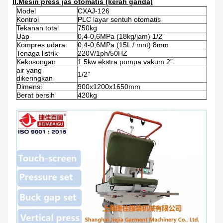
II.Mesin press jas otomatis (kerah ganda)
Model
CXAJ-126
Kontrol
PLC layar sentuh otomatis
Tekanan total
750kg
Uap
0,4-0,6MPa (18kg/jam) 1/2”
Kompres udara
0,4-0,6MPa (15L / mnt) 8mm
Tenaga listrik
220V/1ph/50HZ
Kekosongan
1.5kw ekstra pompa vakum 2”
air yang
1/2”
dikeringkan
Dimensi
900x1200x1650mm
Berat bersih
420kg