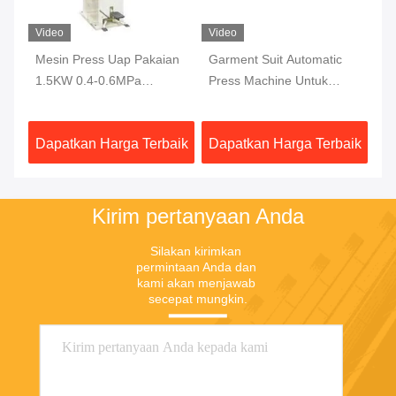
Video
Video
Mesin Press Uap Pakaian
Garment Suit Automatic
Me
1.5KW 0.4-0.6MPa
Press Machine Untuk
Ko
ISO9001
Pakaian 1500W
Do
aik
Dapatkan Harga Terbaik
Dapatkan Harga Terbaik
Da
Kirim pertanyaan Anda
Silakan kirimkan 
permintaan Anda dan 
kami akan menjawab 
secepat mungkin.