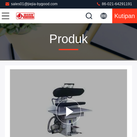
sales01@jiejia-bygood.com
86-021-64291191
Kutipan
Produk