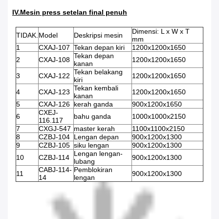
IV.Mesin press setelan final penuh
Dimensi: L x W x T
TIDAK.
Model
Deskripsi mesin
mm
1
CXAJ-107
Tekan depan kiri
1200x1200x1650
Tekan depan
2
CXAJ-108
1200x1200x1650
kanan
Tekan belakang
3
CXAJ-122
1200x1200x1650
kiri
Tekan kembali
4
CXAJ-123
1200x1200x1650
kanan
5
CXAJ-126
kerah ganda
900x1200x1650
CXEJ-
6
bahu ganda
1000x1000x2150
116.117
7
CXGJ-547
master kerah
1100x1100x2150
8
CZBJ-104
Lengan depan
900x1200x1300
9
CZBJ-105
siku lengan
900x1200x1300
Lengan lengan-
10
CZBJ-114
900x1200x1300
lubang
CABJ-114-
Pemblokiran
11
900x1200x1300
14
lengan