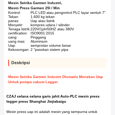
Mesin Setrika Garmen Industri
,
Mesin Press Garmen 25l / Min
Kontrol:
PLC LED atau pengontrol PLC layar sentuh 7"
Tekan:
1.600 kg tekan
panas:
Uap atau listrik
Menyetir:
kompres udara / silinder
Tenaga listrik:
220V/1ph/50HZ atau 380V
certification:
ISO9001:2015
uang:
Pinggang
uang mas:
Aluminium
Uap:
semprotan volume besar
Kekosongan:
2 "pasokan sistem pipa
Deskripsi
Mesin Setrika Garmen Industri Otomatis Menekan Uap
Untuk pompa vakum Legger
CZAJ celana celana garis jahit Auto-PLC mesin press
legger press Shanghai Jiejiabaigu
Mesin press uap ini adalah mesin yang sempurna untuk