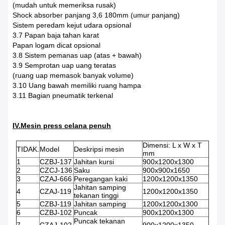
(mudah untuk memeriksa rusak)
Shock absorber panjang 3,6 180mm (umur panjang)
Sistem peredam kejut udara opsional
3.7 Papan baja tahan karat
Papan logam dicat opsional
3.8 Sistem pemanas uap (atas + bawah)
3.9 Semprotan uap uang teratas
(ruang uap memasok banyak volume)
3.10 Uang bawah memiliki ruang hampa
3.11 Bagian pneumatik terkenal
IV.Mesin press celana penuh
Dimensi: L x W x T
TIDAK.
Model
Deskripsi mesin
mm
1
CZBJ-137
Jahitan kursi
900x1200x1300
2
CZCJ-136
Saku
900x900x1650
3
CZAJ-666
Peregangan kaki
1200x1200x1350
Jahitan samping
4
CZAJ-119
1200x1200x1350
tekanan tinggi
5
CZBJ-119
Jahitan samping
1200x1200x1300
6
CZBJ-102
Puncak
900x1200x1300
Puncak tekanan