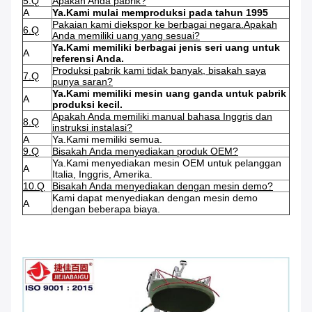
5.Q
Apakah Anda pabrik?
A
Ya.Kami mulai memproduksi pada tahun 1995
Pakaian kami diekspor ke berbagai negara.Apakah
6.Q
Anda memiliki uang yang sesuai?
Ya.Kami memiliki berbagai jenis seri uang untuk
A
referensi Anda.
Produksi pabrik kami tidak banyak, bisakah saya
7.Q
punya saran?
Ya.Kami memiliki mesin uang ganda untuk pabrik
A
produksi kecil.
Apakah Anda memiliki manual bahasa Inggris dan
8.Q
instruksi instalasi?
A
Ya.Kami memiliki semua.
9.Q
Bisakah Anda menyediakan produk OEM?
Ya.Kami menyediakan mesin OEM untuk pelanggan
A
Italia, Inggris, Amerika.
10.Q
Bisakah Anda menyediakan dengan mesin demo?
Kami dapat menyediakan dengan mesin demo
A
dengan beberapa biaya.