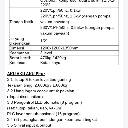
Opsional: kompresor udara built-in 1.5kw
220V
220V/1ph/50hz, 0.1kw
220V/1ph/50hz, 1.6kw (dengan pompa
Tenaga listrik
vakum bawaan)
380V/1PH/50hz, 0,85kw (dengan pompa
vakum bawaan)
air yang
1/2”
dikeringkan
Dimensi
1200x1200x1350mm
Keamanan
3 level
Berat bersih
470kg / 420kg
Kemasan
Kotak kayu
AKU AKU AKU.Fitur
3.1 Tutup & tekan level tipe gunting
Tekanan tinggi 2.600kg / 1.600kg
3.2 Uang logam cocok untuk pakaian
(dapat disesuaikan)
3.3 Pengontrol LED otomatis (8 program)
(set: tutup, tekan, uap, vakum)
PLC layar sentuh opsional (16 program)
3.4 (3) perangkat perlindungan keamanan tingkat
3.5 Sinyal input & output