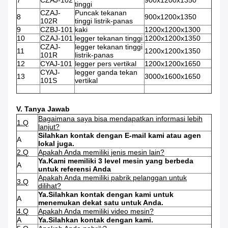
7
CZAJ-102
900x1200x1350
tinggi
CZAJ-
Puncak tekanan
8
900x1200x1350
102R
tinggi listrik-panas
9
CZBJ-101
kaki
1200x1200x1300
10
CZAJ-101
legger tekanan tinggi
1200x1200x1350
CZAJ-
legger tekanan tinggi
11
1200x1200x1350
101R
listrik-panas
12
CYAJ-101
legger pers vertikal
1200x1200x1650
CYAJ-
legger ganda tekan
13
3000x1600x1650
101S
vertikal
V. Tanya Jawab
Bagaimana saya bisa mendapatkan informasi lebih
1.Q
lanjut?
Silahkan kontak dengan E-mail kami atau agen
A
lokal juga.
2.Q
Apakah Anda memiliki jenis mesin lain?
Ya.Kami memiliki 3 level mesin yang berbeda
A
untuk referensi Anda
Apakah Anda memiliki pabrik pelanggan untuk
3.Q
dilihat?
Ya.Silahkan kontak dengan kami untuk
A
menemukan dekat satu untuk Anda.
4.Q
Apakah Anda memiliki video mesin?
A
Ya.Silahkan kontak dengan kami.