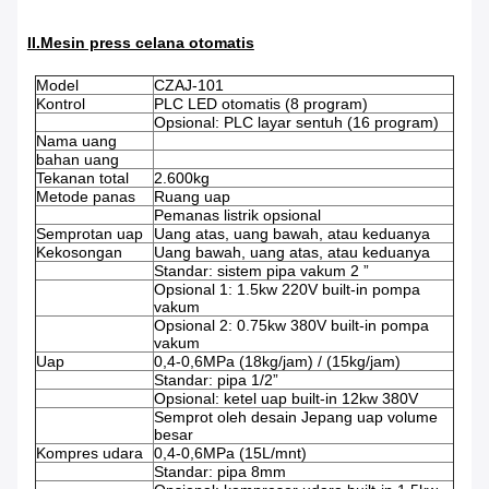
II.Mesin press celana otomatis
Model
CZAJ-101
Kontrol
PLC LED otomatis (8 program)
Opsional: PLC layar sentuh (16 program)
Nama uang
bahan uang
Tekanan total
2.600kg
Metode panas
Ruang uap
Pemanas listrik opsional
Semprotan uap
Uang atas, uang bawah, atau keduanya
Kekosongan
Uang bawah, uang atas, atau keduanya
Standar: sistem pipa vakum 2 ”
Opsional 1: 1.5kw 220V built-in pompa
vakum
Opsional 2: 0.75kw 380V built-in pompa
vakum
Uap
0,4-0,6MPa (18kg/jam) / (15kg/jam)
Standar: pipa 1/2”
Opsional: ketel uap built-in 12kw 380V
Semprot oleh desain Jepang uap volume
besar
Kompres udara
0,4-0,6MPa (15L/mnt)
Standar: pipa 8mm