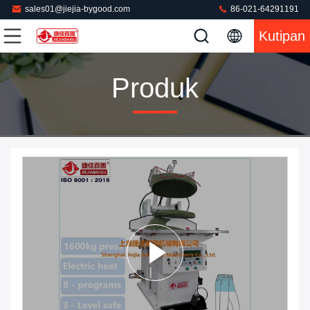
sales01@jiejia-bygood.com
86-021-64291191
Kutipan
Produk