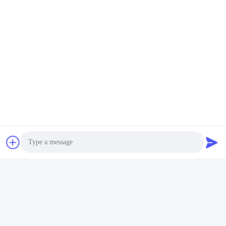
101S
vertikal
Mesin peniup celana
14
VTH-288A
500x1200x2000
/ boneka
Tags:
Mesin Press Celana 0.6MPa
Mesin Press Celana 0.4MPa
Mesin Press Celana Gunting
Produk serupa
Photo
Video Call