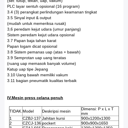
(set: tutup, tekan, uap, vakum)
PLC layar sentuh opsional (16 program)
3.4 (3) perangkat perlindungan keamanan tingkat
3.5 Sinyal input & output
(mudah untuk memeriksa rusak)
3,6 peredam kejut udara (umur panjang)
Sistem peredam kejut udara opsional
3.7 Papan baja tahan karat
Papan logam dicat opsional
3.8 Sistem pemanas uap (atas + bawah)
3.9 Semprotan uap uang teratas
(ruang uap memasok banyak volume)
Katup uap tipe Jepang
3.10 Uang bawah memiliki vakum
3.11 bagian pneumatik kualitas terbaik
IV.Mesin press celana penuh
Dimensi: P x L x T
TIDAK.
Model
Deskripsi mesin
mm
1
CZBJ-137
Jahitan kursi
900x1200x1300
2
CZCJ-136
pockert
900x900x1650