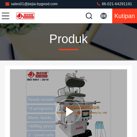
sales01@jiejia-bygood.com
86-021-64291191
Kutipan
Produk