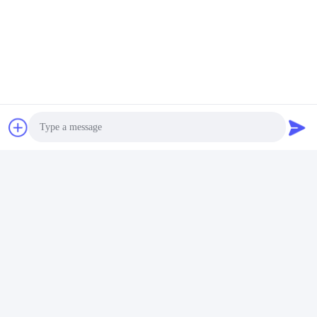
Photo
Video Call
Audio Call