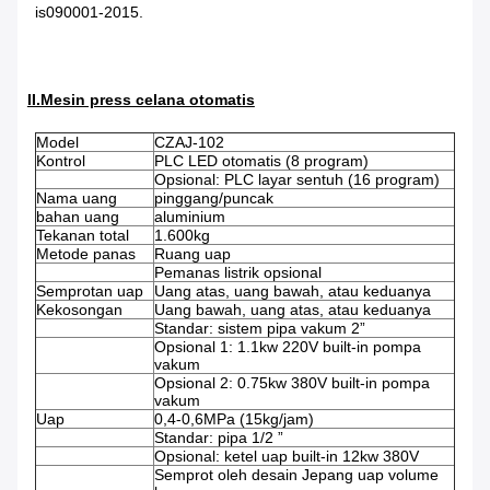
is090001-2015.
II.Mesin press celana otomatis
Model
CZAJ-102
Kontrol
PLC LED otomatis (8 program)
Opsional: PLC layar sentuh (16 program)
Nama uang
pinggang/puncak
bahan uang
aluminium
Tekanan total
1.600kg
Metode panas
Ruang uap
Pemanas listrik opsional
Semprotan uap
Uang atas, uang bawah, atau keduanya
Kekosongan
Uang bawah, uang atas, atau keduanya
Standar: sistem pipa vakum 2”
Opsional 1: 1.1kw 220V built-in pompa
vakum
Opsional 2: 0.75kw 380V built-in pompa
vakum
Uap
0,4-0,6MPa (15kg/jam)
Standar: pipa 1/2 ”
Opsional: ketel uap built-in 12kw 380V
Semprot oleh desain Jepang uap volume