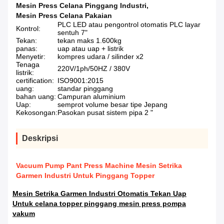
Mesin Press Celana Pinggang Industri
,
Mesin Press Celana Pakaian
PLC LED atau pengontrol otomatis PLC layar
Kontrol:
sentuh 7"
Tekan:
tekan maks 1.600kg
panas:
uap atau uap + listrik
Menyetir:
kompres udara / silinder x2
Tenaga
220V/1ph/50HZ / 380V
listrik:
certification:
ISO9001:2015
uang:
standar pinggang
bahan uang:
Campuran aluminium
Uap:
semprot volume besar tipe Jepang
Kekosongan:
Pasokan pusat sistem pipa 2 "
Deskripsi
Vacuum Pump Pant Press Machine Mesin Setrika
Garmen Industri Untuk Pinggang Topper
Mesin Setrika Garmen Industri Otomatis Tekan Uap
Untuk celana topper pinggang mesin press pompa
vakum