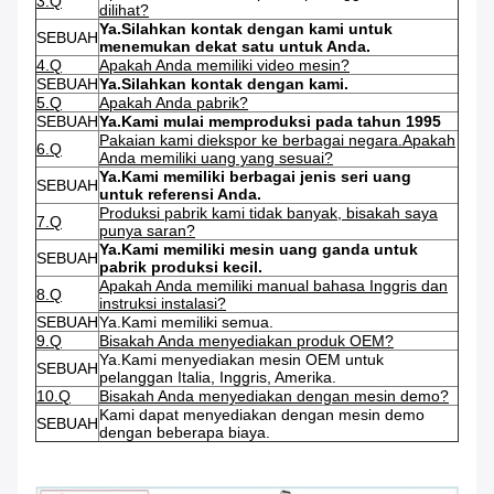
3.Q
dilihat?
Ya.Silahkan kontak dengan kami untuk
SEBUAH
menemukan dekat satu untuk Anda.
4.Q
Apakah Anda memiliki video mesin?
SEBUAH
Ya.Silahkan kontak dengan kami.
5.Q
Apakah Anda pabrik?
SEBUAH
Ya.Kami mulai memproduksi pada tahun 1995
Pakaian kami diekspor ke berbagai negara.Apakah
6.Q
Anda memiliki uang yang sesuai?
Ya.Kami memiliki berbagai jenis seri uang
SEBUAH
untuk referensi Anda.
Produksi pabrik kami tidak banyak, bisakah saya
7.Q
punya saran?
Ya.Kami memiliki mesin uang ganda untuk
SEBUAH
pabrik produksi kecil.
Apakah Anda memiliki manual bahasa Inggris dan
8.Q
instruksi instalasi?
SEBUAH
Ya.Kami memiliki semua.
9.Q
Bisakah Anda menyediakan produk OEM?
Ya.Kami menyediakan mesin OEM untuk
SEBUAH
pelanggan Italia, Inggris, Amerika.
10.Q
Bisakah Anda menyediakan dengan mesin demo?
Kami dapat menyediakan dengan mesin demo
SEBUAH
dengan beberapa biaya.