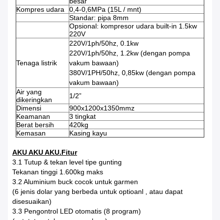
besar
Kompres udara
0,4-0,6MPa (15L / mnt)
Standar: pipa 8mm
Opsional: kompresor udara built-in 1.5kw
220V
220V/1ph/50hz, 0.1kw
220V/1ph/50hz, 1.2kw (dengan pompa
Tenaga listrik
vakum bawaan)
380V/1PH/50hz, 0,85kw (dengan pompa
vakum bawaan)
Air yang
1/2”
dikeringkan
Dimensi
900x1200x1350mmz
Keamanan
3 tingkat
Berat bersih
420kg
Kemasan
Kasing kayu
AKU AKU AKU.Fitur
3.1 Tutup & tekan level tipe gunting
Tekanan tinggi 1.600kg maks
3.2 Aluminium buck cocok untuk garmen
(6 jenis dolar yang berbeda untuk optioanl , atau dapat
disesuaikan)
3.3 Pengontrol LED otomatis (8 program)