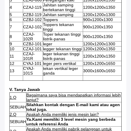
3
CZAJ-666
Peregangan kaki
1200x1200x1350
Jahitan samping
4
CZAJ-119
1200x1200x1350
bertekanan tinggi
5
CZBJ-119
Jahitan samping
1200x1200x1300
6
CZBJ-102
Toppers
900x1200x1300
Toppers tekanan
7
CZAJ-102
900x1200x1350
tinggi
CZAJ-
Toper tekanan tinggi
8
900x1200x1350
102R
listrik-panas
9
CZBJ-101
leger
1200x1200x1300
10
CZAJ-101
legger tekanan tinggi
1200x1200x1350
CZAJ-
leger tekanan tinggi
11
1200x1200x1350
101R
listrik-panas
12
CYAJ-101
leger pers vertikal
1200x1200x1650
CYAJ-
tekan vertikal leger
13
3000x1600x1650
101S
ganda
V. Tanya Jawab
Bagaimana saya bisa mendapatkan informasi lebih
1.Q
lanjut?
Silahkan kontak dengan E-mail kami atau agen
SEBUAH
lokal juga.
2.Q
Apakah Anda memiliki jenis mesin lain?
Ya.Kami memiliki 3 level mesin yang berbeda
SEBUAH
untuk referensi Anda
Apakah Anda memiliki pabrik pelanggan untuk