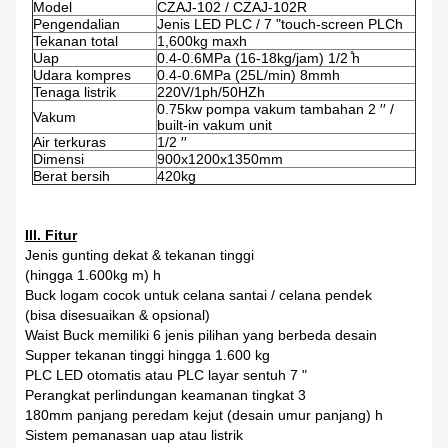
Model
CZAJ-102 / CZAJ-102R
Pengendalian
Jenis LED PLC / 7 "touch-screen PLCh
Tekanan total
1,600kg maxh
Uap
0.4-0.6MPa (16-18kg/jam) 1/2 ̊h
Udara kompres
0.4-0.6MPa (25L/min) 8mmh
Tenaga listrik
220V/1ph/50HZh
0.75kw pompa vakum tambahan 2 ′′ /
Vakum
built-in vakum unit
Air terkuras
1/2 ′′
Dimensi
900x1200x1350mm
Berat bersih
420kg
III. Fitur
Jenis gunting dekat & tekanan tinggi
(hingga 1.600kg m) h
Buck logam cocok untuk celana santai / celana pendek
(bisa disesuaikan & opsional)
Waist Buck memiliki 6 jenis pilihan yang berbeda desain
Supper tekanan tinggi hingga 1.600 kg
PLC LED otomatis atau PLC layar sentuh 7 "
Perangkat perlindungan keamanan tingkat 3
180mm panjang peredam kejut (desain umur panjang) h
Sistem pemanasan uap atau listrik