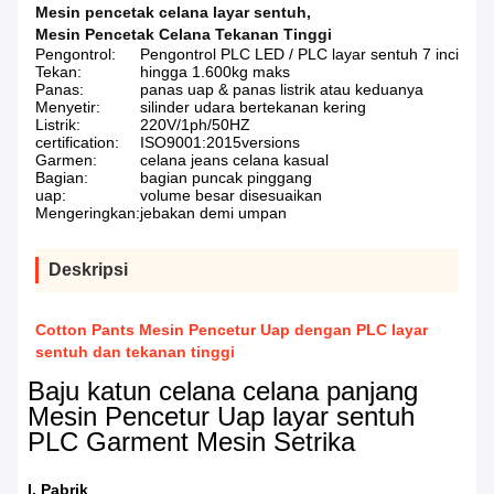
Mesin pencetak celana layar sentuh
,
Mesin Pencetak Celana Tekanan Tinggi
Pengontrol:
Pengontrol PLC LED / PLC layar sentuh 7 inci
Tekan:
hingga 1.600kg maks
Panas:
panas uap & panas listrik atau keduanya
Menyetir:
silinder udara bertekanan kering
Listrik:
220V/1ph/50HZ
certification:
ISO9001:2015versions
Garmen:
celana jeans celana kasual
Bagian:
bagian puncak pinggang
uap:
volume besar disesuaikan
Mengeringkan:
jebakan demi umpan
Deskripsi
Cotton Pants Mesin Pencetur Uap dengan PLC layar
sentuh dan tekanan tinggi
Baju katun celana celana panjang
Mesin Pencetur Uap layar sentuh
PLC Garment Mesin Setrika
I. Pabrik