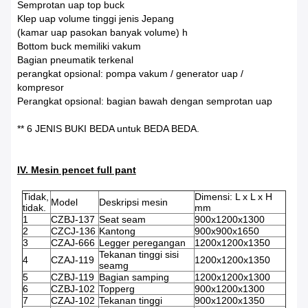
Semprotan uap top buck
Klep uap volume tinggi jenis Jepang
(kamar uap pasokan banyak volume) h
Bottom buck memiliki vakum
Bagian pneumatik terkenal
perangkat opsional: pompa vakum / generator uap /
kompresor
Perangkat opsional: bagian bawah dengan semprotan uap
** 6 JENIS BUKI BEDA untuk BEDA BEDA.
IV. Mesin pencet full pant
Tidak,
Dimensi: L x L x H
Model
Deskripsi mesin
tidak.
mm
1
CZBJ-137
Seat seam
900x1200x1300
2
CZCJ-136
Kantong
900x900x1650
3
CZAJ-666
Legger peregangan
1200x1200x1350
Tekanan tinggi sisi
4
CZAJ-119
1200x1200x1350
seamg
5
CZBJ-119
Bagian samping
1200x1200x1300
6
CZBJ-102
Topperg
900x1200x1300
7
CZAJ-102
Tekanan tinggi
900x1200x1350