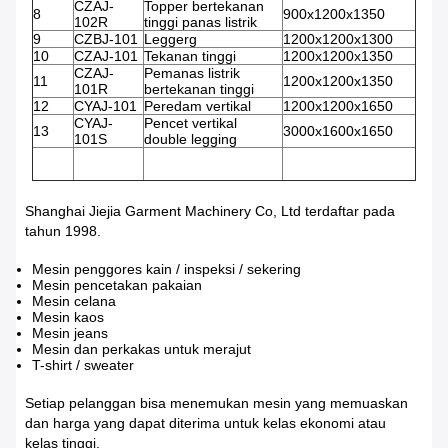
CZAJ-
Topper bertekanan
8
900x1200x1350
102R
tinggi panas listrik
9
CZBJ-101
Leggerg
1200x1200x1300
10
CZAJ-101
Tekanan tinggi
1200x1200x1350
CZAJ-
Pemanas listrik
11
1200x1200x1350
101R
bertekanan tinggi
12
CYAJ-101
Peredam vertikal
1200x1200x1650
CYAJ-
Pencet vertikal
13
3000x1600x1650
101S
double legging
Shanghai Jiejia Garment Machinery Co, Ltd terdaftar pada
tahun 1998.
Mesin penggores kain / inspeksi / sekering
Mesin pencetakan pakaian
Mesin celana
Mesin kaos
Mesin jeans
Mesin dan perkakas untuk merajut
T-shirt / sweater
Setiap pelanggan bisa menemukan mesin yang memuaskan
dan harga yang dapat diterima untuk kelas ekonomi atau
kelas tinggi.