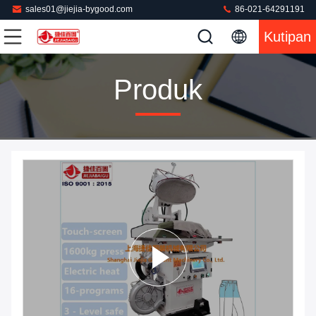
sales01@jiejia-bygood.com
86-021-64291191
Kutipan
Produk