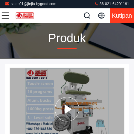
sales01@jiejia-bygood.com
86-021-64291191
Kutipan
Produk