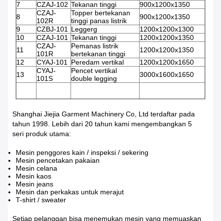
7
CZAJ-102
Tekanan tinggi
900x1200x1350
CZAJ-
Topper bertekanan
8
900x1200x1350
102R
tinggi panas listrik
9
CZBJ-101
Leggerg
1200x1200x1300
10
CZAJ-101
Tekanan tinggi
1200x1200x1350
CZAJ-
Pemanas listrik
11
1200x1200x1350
101R
bertekanan tinggi
12
CYAJ-101
Peredam vertikal
1200x1200x1650
CYAJ-
Pencet vertikal
13
3000x1600x1650
101S
double legging
Shanghai Jiejia Garment Machinery Co, Ltd terdaftar pada
tahun 1998. Lebih dari 20 tahun kami mengembangkan 5
seri produk utama:
Mesin penggores kain / inspeksi / sekering
Mesin pencetakan pakaian
Mesin celana
Mesin kaos
Mesin jeans
Mesin dan perkakas untuk merajut
T-shirt / sweater
Setiap pelanggan bisa menemukan mesin yang memuaskan