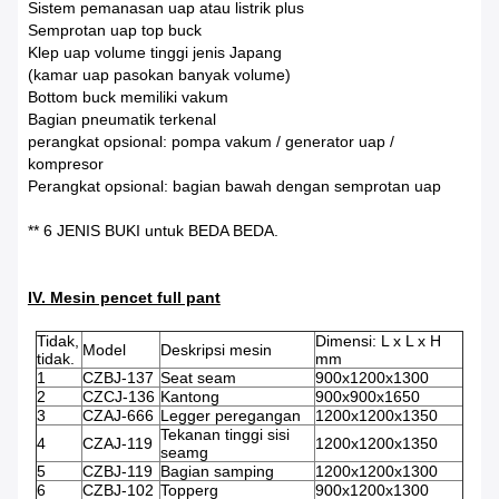
Sistem pemanasan uap atau listrik plus
Semprotan uap top buck
Klep uap volume tinggi jenis Japang
(kamar uap pasokan banyak volume)
Bottom buck memiliki vakum
Bagian pneumatik terkenal
perangkat opsional: pompa vakum / generator uap /
kompresor
Perangkat opsional: bagian bawah dengan semprotan uap
** 6 JENIS BUKI untuk BEDA BEDA.
IV. Mesin pencet full pant
Tidak,
Dimensi: L x L x H
Model
Deskripsi mesin
tidak.
mm
1
CZBJ-137
Seat seam
900x1200x1300
2
CZCJ-136
Kantong
900x900x1650
3
CZAJ-666
Legger peregangan
1200x1200x1350
Tekanan tinggi sisi
4
CZAJ-119
1200x1200x1350
seamg
5
CZBJ-119
Bagian samping
1200x1200x1300
6
CZBJ-102
Topperg
900x1200x1300