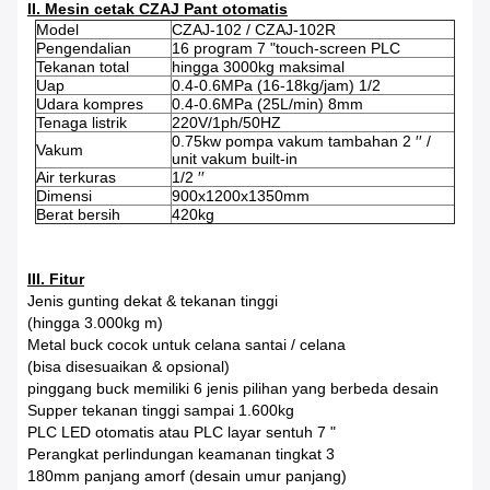
II. Mesin cetak CZAJ Pant otomatis
Model
CZAJ-102 / CZAJ-102R
Pengendalian
16 program 7 "touch-screen PLC
Tekanan total
hingga 3000kg maksimal
Uap
0.4-0.6MPa (16-18kg/jam) 1/2
Udara kompres
0.4-0.6MPa (25L/min) 8mm
Tenaga listrik
220V/1ph/50HZ
0.75kw pompa vakum tambahan 2 ′′ /
Vakum
unit vakum built-in
Air terkuras
1/2 ′′
Dimensi
900x1200x1350mm
Berat bersih
420kg
III. Fitur
Jenis gunting dekat & tekanan tinggi
(hingga 3.000kg m)
Metal buck cocok untuk celana santai / celana
(bisa disesuaikan & opsional)
pinggang buck memiliki 6 jenis pilihan yang berbeda desain
Supper tekanan tinggi sampai 1.600kg
PLC LED otomatis atau PLC layar sentuh 7 "
Perangkat perlindungan keamanan tingkat 3
180mm panjang amorf (desain umur panjang)