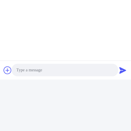
Tags:
Mesin Press Celana 0.6MPa
Mesin Press Celana 0.4MPa
Mesin Press Celana Gunting
Produk serupa
Photo
Video Call
Audio Call