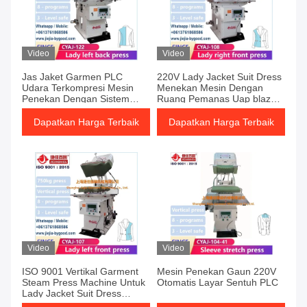
Video
Video
Jas Jaket Garmen PLC
220V Lady Jacket Suit Dress
Udara Terkompresi Mesin
Menekan Mesin Dengan
Penekan Dengan Sistem
Ruang Pemanas Uap blazer
Pemanas Uap blazer suit
suit suit press machine
Dapatkan Harga Terbaik
Dapatkan Harga Terbaik
Video
Video
ISO 9001 Vertikal Garment
Mesin Penekan Gaun 220V
Steam Press Machine Untuk
Otomatis Layar Sentuh PLC
Lady Jacket Suit Dress
peralatan menyetrika setelan