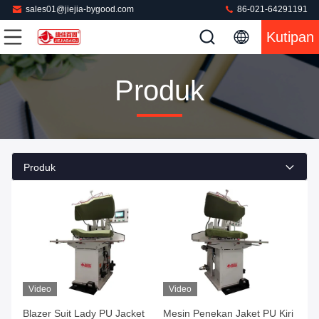
sales01@jiejia-bygood.com
86-021-64291191
Kutipan
Produk
Produk
Video
Video
Blazer Suit Lady PU Jacket
Mesin Penekan Jaket PU Kiri