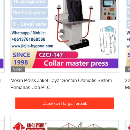
Video
V
Dapatkan Harga Terbaik
l
Mesin Press Jaket Layar Sentuh Otomatis Sistem
22
Pemanas Uap PLC
Me
me
Dapatkan Harga Terbaik