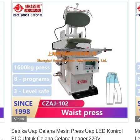
Video
V
Dapatkan Harga Terbaik
Setrika Uap Celana Mesin Press Uap LED Kontrol
Me
n
PLC Untuk Celana Celana Legger 220V
Le