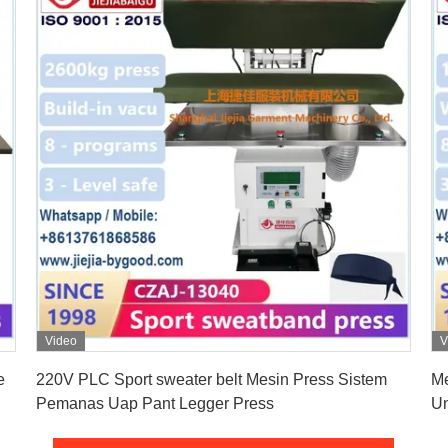
Video
V
Dapatkan Harga Terbaik
e
220V PLC Sport sweater belt Mesin Press Sistem
Me
Pemanas Uap Pant Legger Press
Un